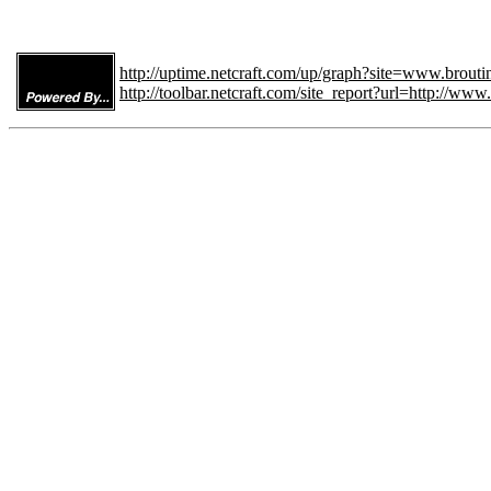
http://uptime.netcraft.com/up/graph?site=www.brouti
http://toolbar.netcraft.com/site_report?url=http://www